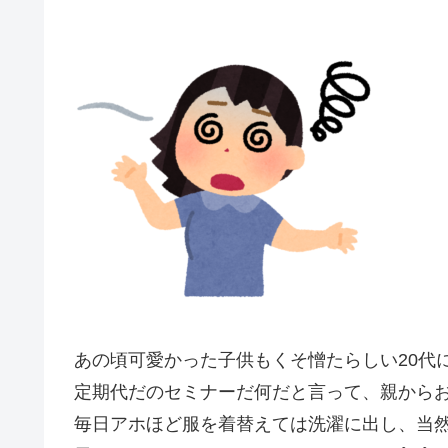
あの頃可愛かった子供もくそ憎たらしい20代
定期代だのセミナーだ何だと言って、親から
毎日アホほど服を着替えては洗濯に出し、当